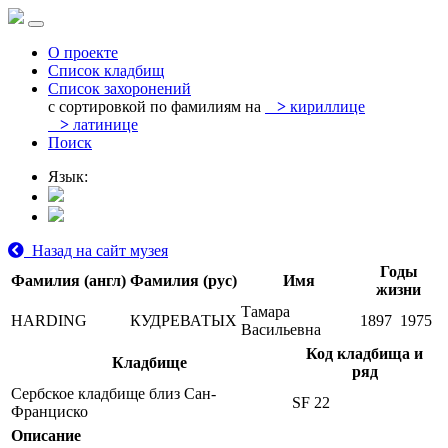
О проекте
Список кладбищ
Список захоронений
с сортировкой по фамилиям на
>
кириллице
>
латинице
Поиск
Язык:
Назад на сайт музея
Годы
Фамилия (англ)
Фамилия (рус)
Имя
жизни
Тамара
HARDING
КУДРЕВАТЫХ
1897
1975
Васильевна
Код кладбища и
Кладбище
ряд
Сербское кладбище близ Сан-
SF 22
Франциско
Описание