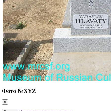
Фото №
XYZ
×