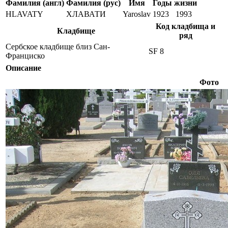
Фамилия (англ)
Фамилия (рус)
Имя
Годы жизни
HLAVATY
ХЛАВАТИ
Yaroslav
1923
1993
Код кладбища и
Кладбище
ряд
Сербское кладбище близ Сан-
SF 8
Франциско
Описание
Фото