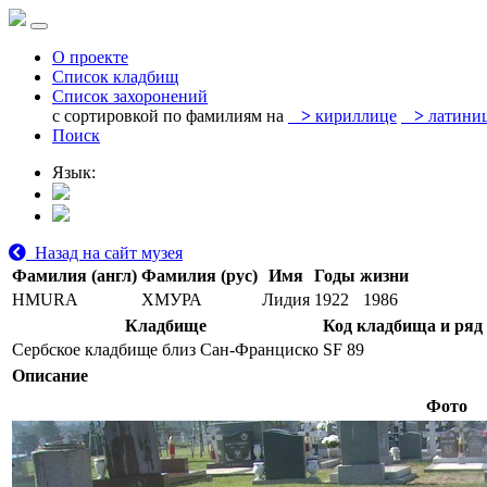
О проекте
Список кладбищ
Список захоронений
с сортировкой по фамилиям на
>
кириллице
>
латини
Поиск
Язык:
Назад на сайт музея
Фамилия (англ)
Фамилия (рус)
Имя
Годы жизни
HMURA
ХМУРА
Лидия
1922
1986
Кладбище
Код кладбища и ряд
Сербское кладбище близ Сан-Франциско
SF 89
Описание
Фото