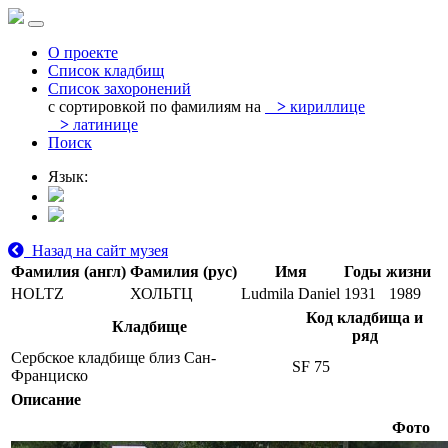
О проекте
Список кладбищ
Список захоронений
с сортировкой по фамилиям на
>
кириллице
>
латинице
Поиск
Язык:
Назад на сайт музея
Фамилия (англ)
Фамилия (рус)
Имя
Годы жизни
HOLTZ
ХОЛЬТЦ
Ludmila Daniel
1931
1989
Код кладбища и
Кладбище
ряд
Сербское кладбище близ Сан-
SF 75
Франциско
Описание
Фото