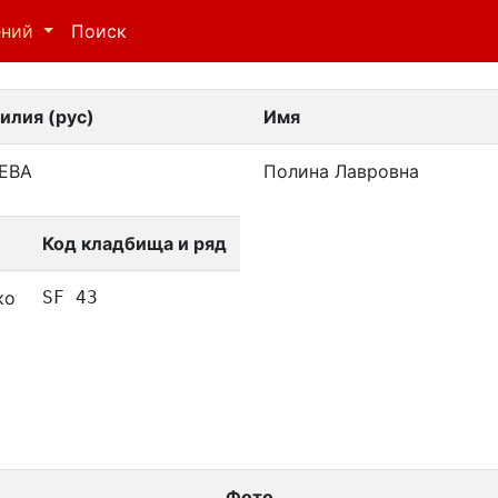
ений
Поиск
илия (рус)
Имя
ЕВА
Полина Лавровна
Код кладбища и ряд
ко
SF 43
Фото