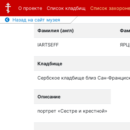
О проекте
Список кладбищ
Список захорон
Назад на сайт музея
Фамилия (англ)
Фам
IARTSEFF
ЯРЦ
Кладбище
Сербское кладбище близ Сан-Францис
Описание
портрет «Сестре и крестной»