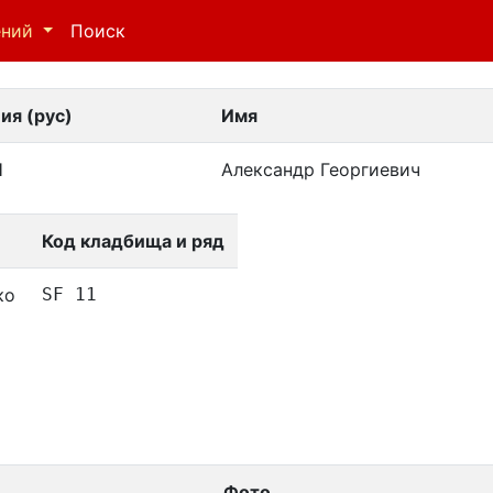
ений
Поиск
ия (рус)
Имя
Н
Александр Георгиевич
Код кладбища и ряд
ко
SF 11
Фото