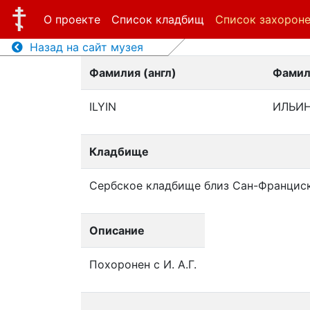
О проекте
Список кладбищ
Список захорон
Назад на сайт музея
Фамилия (англ)
Фамил
ILYIN
ИЛЬИ
Кладбище
Сербское кладбище близ Сан-Францис
Описание
Похоронен с И. А.Г.