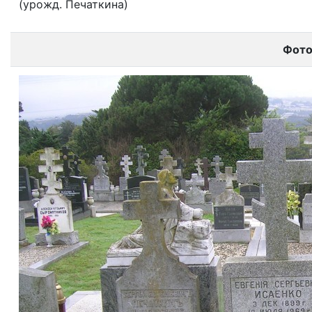
(урожд. Печаткина)
Фот