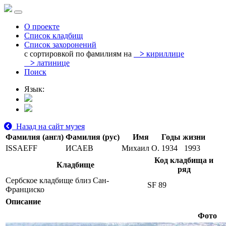
О проекте
Список кладбищ
Список захоронений
с сортировкой по фамилиям на
>
кириллице
>
латинице
Поиск
Язык:
Назад на сайт музея
Фамилия (англ)
Фамилия (рус)
Имя
Годы жизни
ISSAEFF
ИСАЕВ
Михаил О.
1934
1993
Код кладбища и
Кладбище
ряд
Сербское кладбище близ Сан-
SF 89
Франциско
Описание
Фото