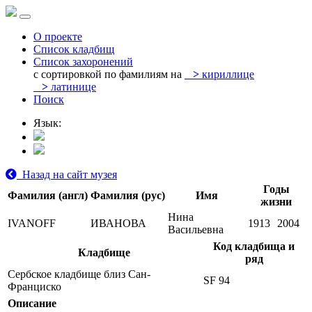
О проекте
Список кладбищ
Список захоронений
с сортировкой по фамилиям на
>
кириллице
>
латинице
Поиск
Язык:
Назад на сайт музея
Годы
Фамилия (англ)
Фамилия (рус)
Имя
жизни
Нина
IVANOFF
ИВАНОВА
1913
2004
Васильевна
Код кладбища и
Кладбище
ряд
Сербское кладбище близ Сан-
SF 94
Франциско
Описание