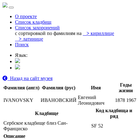
О проекте
Список кладбищ
Список захоронений
с сортировкой по фамилиям на
>
кириллице
>
латинице
Поиск
Язык:
Назад на сайт музея
Годы
Фамилия (англ)
Фамилия (рус)
Имя
жизни
Евгений
IVANOVSKY
ИВАНОВСКИЙ
1878
1967
Леонидович
Код кладбища и
Кладбище
ряд
Сербское кладбище близ Сан-
SF 52
Франциско
Описание