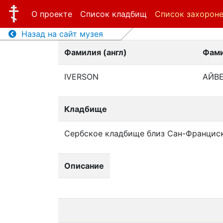
О проекте
Список кладбищ
Список захорон
Назад на сайт музея
Фамилия (англ)
Фами
IVERSON
АЙВ
Кладбище
Сербское кладбище близ Сан-Францис
Описание