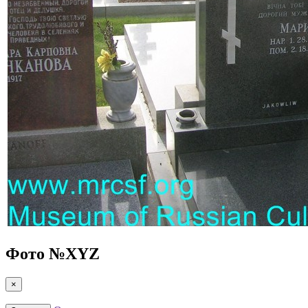
Фото №
XYZ
×