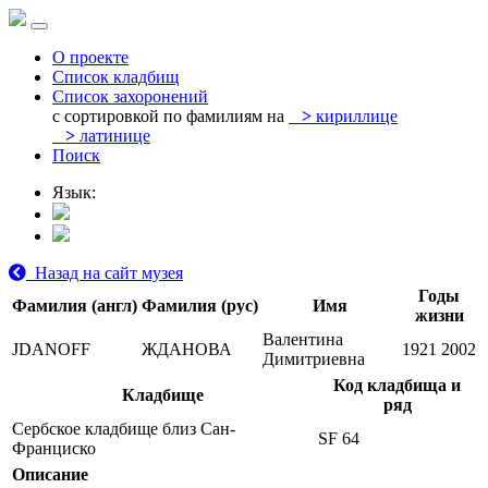
О проекте
Список кладбищ
Список захоронений
с сортировкой по фамилиям на
>
кириллице
>
латинице
Поиск
Язык:
Назад на сайт музея
Годы
Фамилия (англ)
Фамилия (рус)
Имя
жизни
Валентина
JDANOFF
ЖДАНОВА
1921
2002
Димитриевна
Код кладбища и
Кладбище
ряд
Сербское кладбище близ Сан-
SF 64
Франциско
Описание