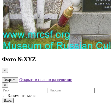
Фото №
XYZ
×
Открыть в полном разрешении
Закрыть
×
Имя
Пароль
Запомнить меня
Вход