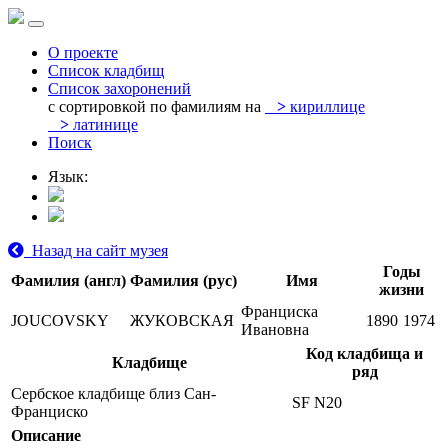
О проекте
Список кладбищ
Список захоронений
с сортировкой по фамилиям на
>
кириллице
>
латинице
Поиск
Язык:
Назад на сайт музея
Годы
Фамилия (англ)
Фамилия (рус)
Имя
жизни
Франциска
JOUCOVSKY
ЖУКОВСКАЯ
1890
1974
Ивановна
Код кладбища и
Кладбище
ряд
Сербское кладбище близ Сан-
SF N20
Франциско
Описание