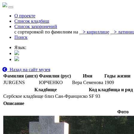
О проекте
Список кладбищ
Список захоронений
с сортировкой по фамилиям на
>
кириллице
>
латини
Поиск
Язык:
Назад на сайт музея
Фамилия (англ)
Фамилия (рус)
Имя
Годы жизни
JURGENS
ЮРЧЕНКО
Вера Семенова
1909
Кладбище
Код кладбища и ряд
Сербское кладбище близ Сан-Франциско
SF 93
Описание
Фото