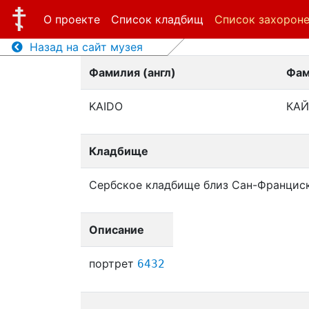
О проекте
Список кладбищ
Список захорон
Назад на сайт музея
Фамилия (англ)
Фам
KAIDO
КА
Кладбище
Сербское кладбище близ Сан-Францис
Описание
портрет
6432