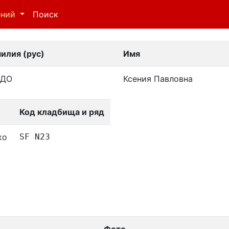
ений
Поиск
илия (рус)
Имя
ЙДО
Ксения Павловна
Код кладбища и ряд
ко
SF N23