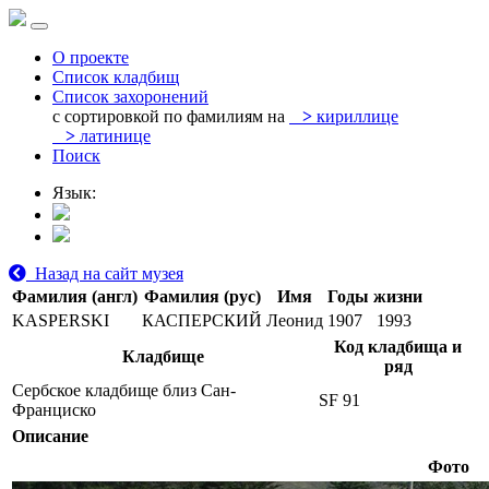
О проекте
Список кладбищ
Список захоронений
с сортировкой по фамилиям на
>
кириллице
>
латинице
Поиск
Язык:
Назад на сайт музея
Фамилия (англ)
Фамилия (рус)
Имя
Годы жизни
KASPERSKI
КАСПЕРСКИЙ
Леонид
1907
1993
Код кладбища и
Кладбище
ряд
Сербское кладбище близ Сан-
SF 91
Франциско
Описание
Фото