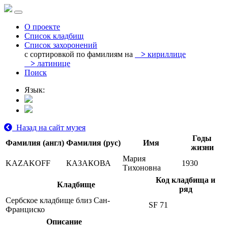
О проекте
Список кладбищ
Список захоронений
с сортировкой по фамилиям на
>
кириллице
>
латинице
Поиск
Язык:
Назад на сайт музея
Годы
Фамилия (англ)
Фамилия (рус)
Имя
жизни
Мария
KAZAKOFF
КАЗАКОВА
1930
Тихоновна
Код кладбища и
Кладбище
ряд
Сербское кладбище близ Сан-
SF 71
Франциско
Описание