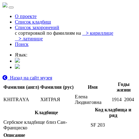
О проекте
Список кладбищ
Список захоронений
с сортировкой по фамилиям на
>
кириллице
>
латинице
Поиск
Язык:
Назад на сайт музея
Годы
Фамилия (англ)
Фамилия (рус)
Имя
жизни
Елена
KHITRAYA
ХИТРАЯ
1914
2004
Людвиговна
Код кладбища и
Кладбище
ряд
Сербское кладбище близ Сан-
SF 203
Франциско
Описание