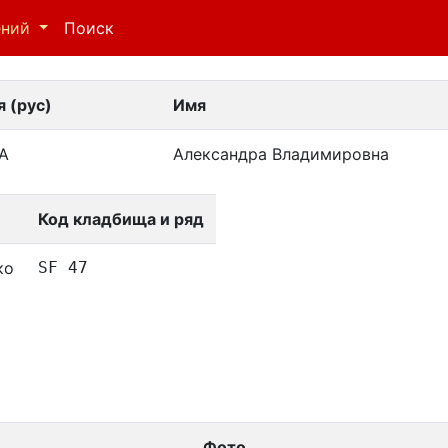
ений
Поиск
 (рус)
Имя
А
Александра Владимировна
Код кладбища и ряд
ко
SF 47
Фото