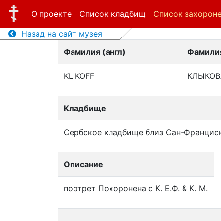
О проекте
Список кладбищ
Список захорон
Назад на сайт музея
Фамилия (англ)
Фамилия
KLIKOFF
КЛЫКОВ
Кладбище
Сербское кладбище близ Сан-Францис
Описание
портрет Похоронена с К. Е.Ф. & К. М.