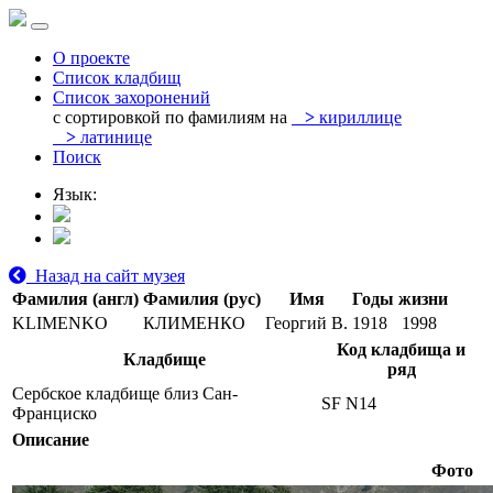
О проекте
Список кладбищ
Список захоронений
с сортировкой по фамилиям на
>
кириллице
>
латинице
Поиск
Язык:
Назад на сайт музея
Фамилия (англ)
Фамилия (рус)
Имя
Годы жизни
KLIMENKO
КЛИМЕНКО
Георгий В.
1918
1998
Код кладбища и
Кладбище
ряд
Сербское кладбище близ Сан-
SF N14
Франциско
Описание
Фото