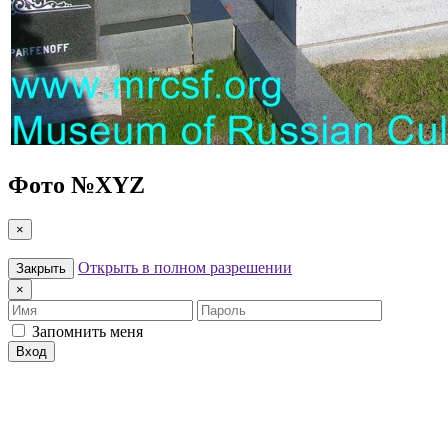
Фото №
XYZ
×
Открыть в полном разрешении
Закрыть
×
Имя
Пароль
Запомнить меня
Вход