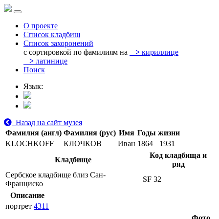
О проекте
Список кладбищ
Список захоронений
с сортировкой по фамилиям на
>
кириллице
>
латинице
Поиск
Язык:
Назад на сайт музея
Фамилия (англ)
Фамилия (рус)
Имя
Годы жизни
KLOCHKOFF
КЛОЧКОВ
Иван
1864
1931
Код кладбища и
Кладбище
ряд
Сербское кладбище близ Сан-
SF 32
Франциско
Описание
портрет
4311
Фото