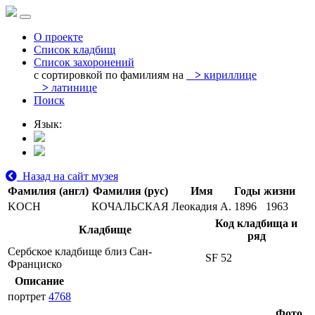
О проекте
Список кладбищ
Список захоронений
с сортировкой по фамилиям на
>
кириллице
>
латинице
Поиск
Язык:
Назад на сайт музея
Фамилия (англ)
Фамилия (рус)
Имя
Годы жизни
KOCH
КОЧАЛЬСКАЯ
Леокадия А.
1896
1963
Код кладбища и
Кладбище
ряд
Сербское кладбище близ Сан-
SF 52
Франциско
Описание
портрет
4768
Фото