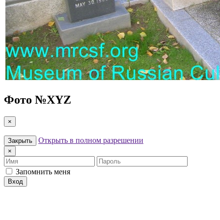
Фото №
XYZ
×
Открыть в полном разрешении
Закрыть
×
Имя
Пароль
Запомнить меня
Вход