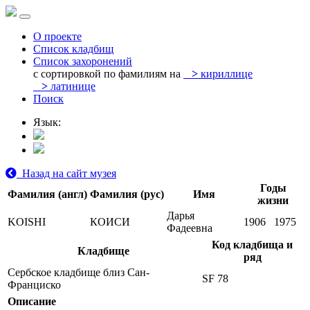
О проекте
Список кладбищ
Список захоронений
с сортировкой по фамилиям на
>
кириллице
>
латинице
Поиск
Язык:
Назад на сайт музея
Годы
Фамилия (англ)
Фамилия (рус)
Имя
жизни
Дарья
KOISHI
КОИСИ
1906
1975
Фадеевна
Код кладбища и
Кладбище
ряд
Сербское кладбище близ Сан-
SF 78
Франциско
Описание