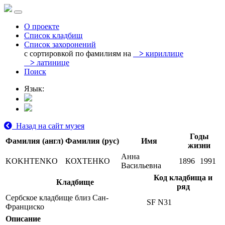
О проекте
Список кладбищ
Список захоронений
с сортировкой по фамилиям на
>
кириллице
>
латинице
Поиск
Язык:
Назад на сайт музея
Годы
Фамилия (англ)
Фамилия (рус)
Имя
жизни
Анна
KOKHTENKO
КОХТЕНКО
1896
1991
Васильевна
Код кладбища и
Кладбище
ряд
Сербское кладбище близ Сан-
SF N31
Франциско
Описание