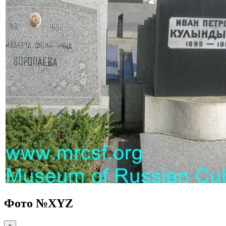
Фото №
XYZ
×