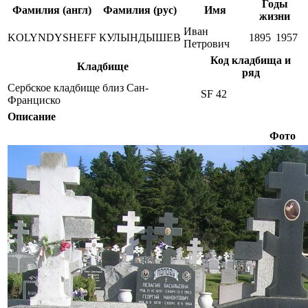
Годы
Фамилия (англ)
Фамилия (рус)
Имя
жизни
Иван
KOLYNDYSHEFF
КУЛЫНДЫШЕВ
1895
1957
Петрович
Код кладбища и
Кладбище
ряд
Сербское кладбище близ Сан-
SF 42
Франциско
Описание
Фото