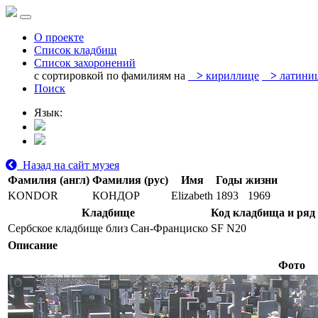
О проекте
Список кладбищ
Список захоронений
с сортировкой по фамилиям на
>
кириллице
>
латини
Поиск
Язык:
Назад на сайт музея
Фамилия (англ)
Фамилия (рус)
Имя
Годы жизни
KONDOR
КОНДОР
Elizabeth
1893
1969
Кладбище
Код кладбища и ряд
Сербское кладбище близ Сан-Франциско
SF N20
Описание
Фото