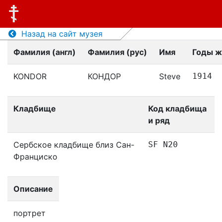
Назад на сайт музея
Фамилия (англ)
Фамилия (рус)
Имя
Годы ж
KONDOR
КОНДОР
Steve
1914
Кладбище
Код кладбища
и ряд
Сербское кладбище близ Сан-
SF N20
Франциско
Описание
портрет