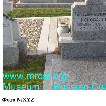
Фото №
XYZ