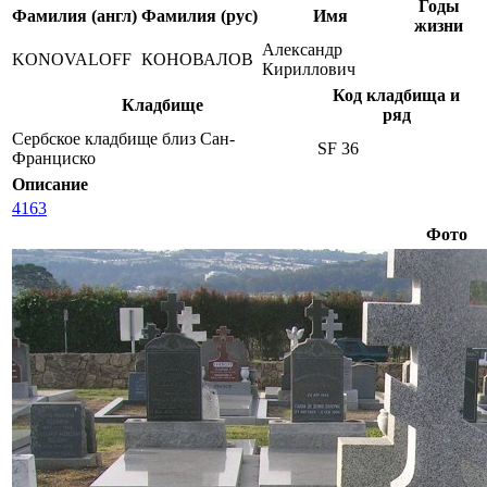
Годы
Фамилия (англ)
Фамилия (рус)
Имя
жизни
Александр
KONOVALOFF
КОНОВАЛОВ
Кириллович
Код кладбища и
Кладбище
ряд
Сербское кладбище близ Сан-
SF 36
Франциско
Описание
4163
Фото