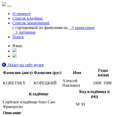
О проекте
Список кладбищ
Список захоронений
с сортировкой по фамилиям на
>
кириллице
>
латинице
Поиск
Язык:
Назад на сайт музея
Годы
Фамилия (англ)
Фамилия (рус)
Имя
жизни
Алексей
KORETSKY
КОРЕЦКИЙ
1909
1998
Павлович
Код кладбища и
Кладбище
ряд
Сербское кладбище близ Сан-
SF 91
Франциско
Описание