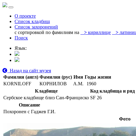
О проекте
Список кладбищ
Список захоронений
с сортировкой по фамилиям на
>
кириллице
>
латини
Поиск
Язык:
Назад на сайт музея
Фамилия (англ)
Фамилия (рус)
Имя
Годы жизни
KORNILOFF
КОРНИЛОВ
A.M.
1960
Кладбище
Код кладбища и ряд
Сербское кладбище близ Сан-Франциско
SF 26
Описание
Похоронен с Гаджев Г.И.
Фото