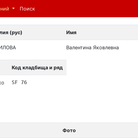
ений
Поиск
ия (рус)
Имя
ИЛОВА
Валентина Яковлевна
Код кладбища и ряд
ко
SF 76
Фото