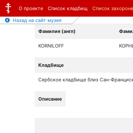
О проекте
Список кладбищ
Список захорон
Назад на сайт музея
Фамилия (англ)
Фамил
KORNILOFF
КОРН
Кладбище
Сербское кладбище близ Сан-Францис
Описание