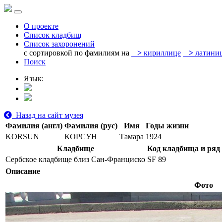
О проекте
Список кладбищ
Список захоронений
с сортировкой по фамилиям на
>
кириллице
>
латини
Поиск
Язык:
Назад на сайт музея
Фамилия (англ)
Фамилия (рус)
Имя
Годы жизни
KORSUN
КОРСУН
Тамара
1924
Кладбище
Код кладбища и ряд
Сербское кладбище близ Сан-Франциско
SF 89
Описание
Фото