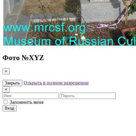
Фото №
XYZ
×
Открыть в полном разрешении
Закрыть
×
Имя
Пароль
Запомнить меня
Вход