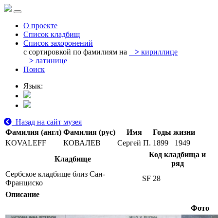
О проекте
Список кладбищ
Список захоронений
с сортировкой по фамилиям на
>
кириллице
>
латинице
Поиск
Язык:
Назад на сайт музея
Фамилия (англ)
Фамилия (рус)
Имя
Годы жизни
KOVALEFF
КОВАЛЕВ
Сергей П.
1899
1949
Код кладбища и
Кладбище
ряд
Сербское кладбище близ Сан-
SF 28
Франциско
Описание
Фото