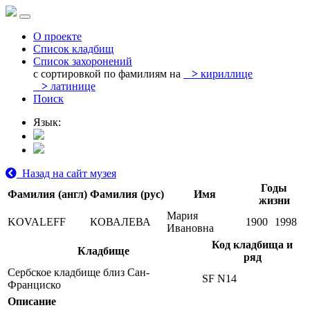
О проекте
Список кладбищ
Список захоронений
с сортировкой по фамилиям на
>
кириллице
>
латинице
Поиск
Язык:
Назад на сайт музея
Годы
Фамилия (англ)
Фамилия (рус)
Имя
жизни
Мария
KOVALEFF
КОВАЛЕВА
1900
1998
Ивановна
Код кладбища и
Кладбище
ряд
Сербское кладбище близ Сан-
SF N14
Франциско
Описание