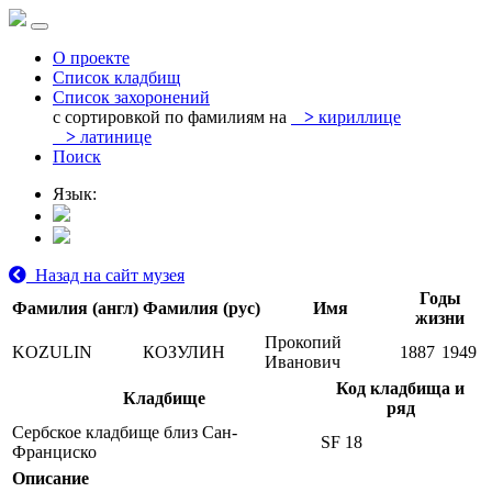
О проекте
Список кладбищ
Список захоронений
с сортировкой по фамилиям на
>
кириллице
>
латинице
Поиск
Язык:
Назад на сайт музея
Годы
Фамилия (англ)
Фамилия (рус)
Имя
жизни
Прокопий
KOZULIN
КОЗУЛИН
1887
1949
Иванович
Код кладбища и
Кладбище
ряд
Сербское кладбище близ Сан-
SF 18
Франциско
Описание