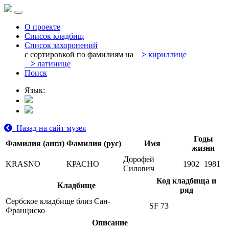
О проекте
Список кладбищ
Список захоронений
с сортировкой по фамилиям на
>
кириллице
>
латинице
Поиск
Язык:
Назад на сайт музея
Годы
Фамилия (англ)
Фамилия (рус)
Имя
жизни
Дорофей
KRASNO
КРАСНО
1902
1981
Силович
Код кладбища и
Кладбище
ряд
Сербское кладбище близ Сан-
SF 73
Франциско
Описание