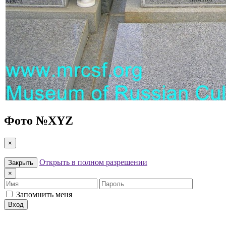
Фото №
XYZ
×
Открыть в полном разрешении
Закрыть
×
Имя
Пароль
Запомнить меня
Вход