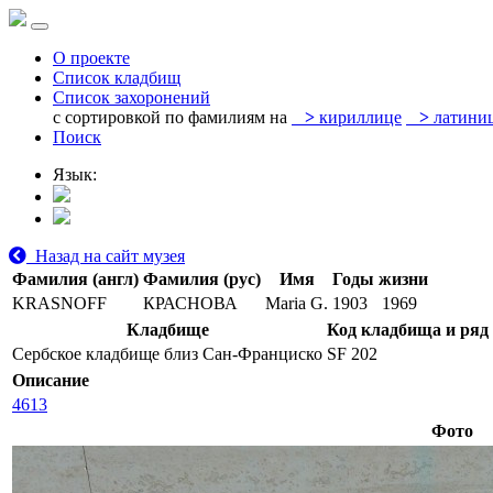
О проекте
Список кладбищ
Список захоронений
с сортировкой по фамилиям на
>
кириллице
>
латини
Поиск
Язык:
Назад на сайт музея
Фамилия (англ)
Фамилия (рус)
Имя
Годы жизни
KRASNOFF
КРАСНОВА
Maria G.
1903
1969
Кладбище
Код кладбища и ряд
Сербское кладбище близ Сан-Франциско
SF 202
Описание
4613
Фото