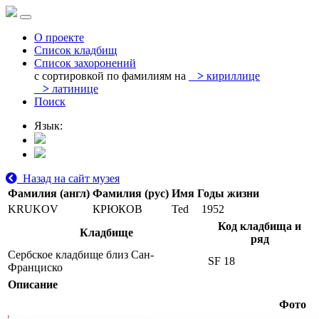
О проекте
Список кладбищ
Список захоронений
с сортировкой по фамилиям на
>
кириллице
>
латинице
Поиск
Язык:
Назад на сайт музея
Фамилия (англ)
Фамилия (рус)
Имя
Годы жизни
KRUKOV
КРЮКОВ
Ted
1952
Код кладбища и
Кладбище
ряд
Сербское кладбище близ Сан-
SF 18
Франциско
Описание
Фото