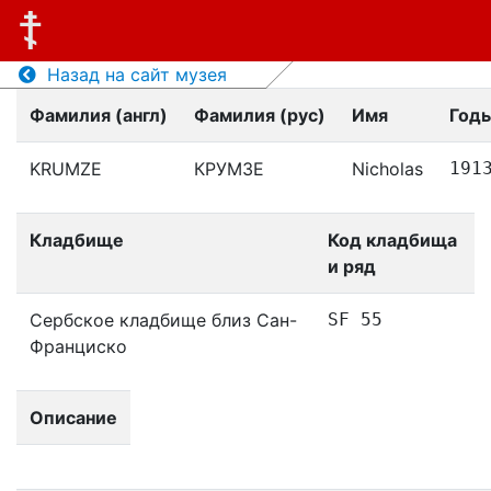
Назад на сайт музея
Фамилия (англ)
Фамилия (рус)
Имя
Год
KRUMZE
КРУМЗЕ
Nicholas
191
Кладбище
Код кладбища
и ряд
Сербское кладбище близ Сан-
SF 55
Франциско
Описание