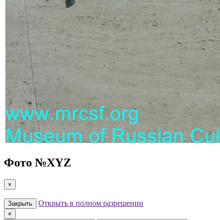
Фото №
XYZ
×
Открыть в полном разрешении
Закрыть
×