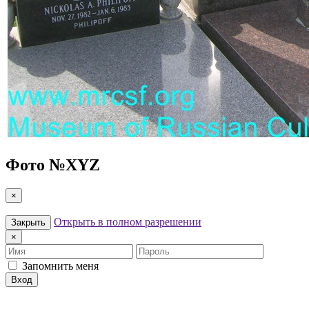
Фото №
XYZ
×
Открыть в полном разрешении
Закрыть
×
Имя
Пароль
Запомнить меня
Вход