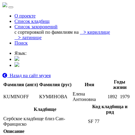
О проекте
Список кладбищ
Список захоронений
с сортировкой по фамилиям на
>
кириллице
>
латинице
Поиск
Язык:
Назад на сайт музея
Годы
Фамилия (англ)
Фамилия (рус)
Имя
жизни
Елена
KUMINOFF
КУМИНОВА
1892
1979
Антоновна
Код кладбища и
Кладбище
ряд
Сербское кладбище близ Сан-
SF 77
Франциско
Описание