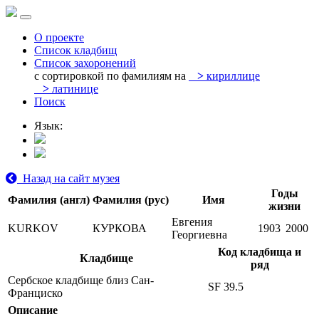
О проекте
Список кладбищ
Список захоронений
с сортировкой по фамилиям на
>
кириллице
>
латинице
Поиск
Язык:
Назад на сайт музея
Годы
Фамилия (англ)
Фамилия (рус)
Имя
жизни
Евгения
KURKOV
КУРКОВА
1903
2000
Георгиевна
Код кладбища и
Кладбище
ряд
Сербское кладбище близ Сан-
SF 39.5
Франциско
Описание