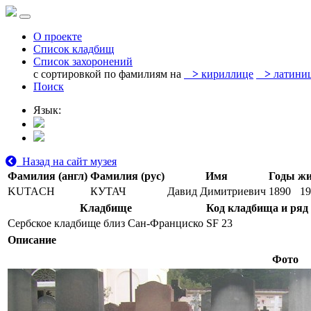
О проекте
Список кладбищ
Список захоронений
с сортировкой по фамилиям на
>
кириллице
>
латини
Поиск
Язык:
Назад на сайт музея
Фамилия (англ)
Фамилия (рус)
Имя
Годы жи
KUTACH
КУТАЧ
Давид Димитриевич
1890
19
Кладбище
Код кладбища и ряд
Сербское кладбище близ Сан-Франциско
SF 23
Описание
Фото