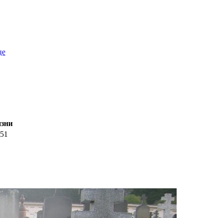
це
зни
51