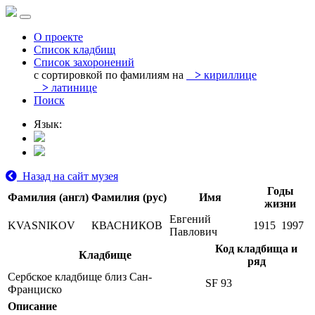
О проекте
Список кладбищ
Список захоронений
с сортировкой по фамилиям на
>
кириллице
>
латинице
Поиск
Язык:
Назад на сайт музея
Годы
Фамилия (англ)
Фамилия (рус)
Имя
жизни
Евгений
KVASNIKOV
КВАСНИКОВ
1915
1997
Павлович
Код кладбища и
Кладбище
ряд
Сербское кладбище близ Сан-
SF 93
Франциско
Описание