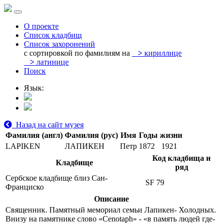
О проекте
Список кладбищ
Список захоронений
с сортировкой по фамилиям на
>
кириллице
>
латинице
Поиск
Язык:
Назад на сайт музея
Фамилия (англ)
Фамилия (рус)
Имя
Годы жизни
LAPIKEN
ЛАПИКЕН
Петр
1872
1921
Код кладбища и
Кладбище
ряд
Сербское кладбище близ Сан-
SF 79
Франциско
Описание
Священник. Памятный мемориал семьи Лапикен- Холодных.
Внизу на памятнике слово «Cenotaph» - «в память людей где-