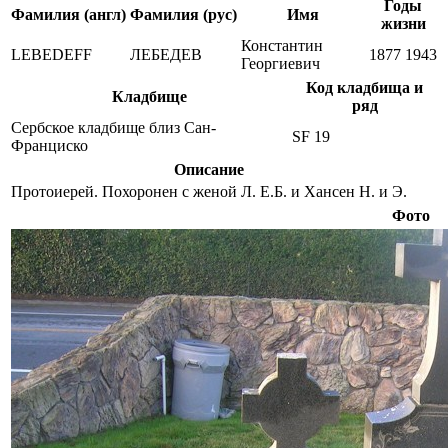
Годы
Фамилия (англ)
Фамилия (рус)
Имя
жизни
Константин
LEBEDEFF
ЛЕБЕДЕВ
1877
1943
Георгиевич
Код кладбища и
Кладбище
ряд
Сербское кладбище близ Сан-
SF 19
Франциско
Описание
Протоиерей. Похоронен с женой Л. Е.Б. и Хансен Н. и Э.
Фото