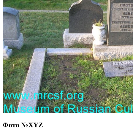
Фото №
XYZ