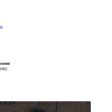
це
жизни
1982