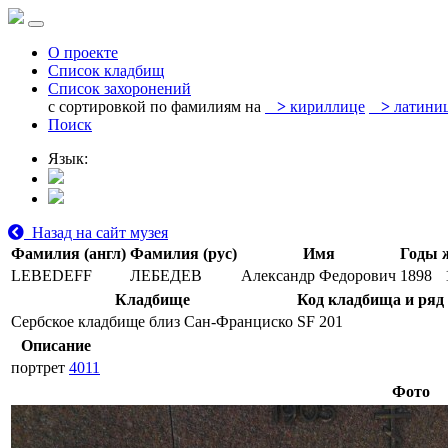
О проекте
Список кладбищ
Список захоронений
с сортировкой по фамилиям на
>
кириллице
>
латини
Поиск
Язык:
Назад на сайт музея
Фамилия (англ)
Фамилия (рус)
Имя
Годы 
LEBEDEFF
ЛЕБЕДЕВ
Александр Федорович
1898
Кладбище
Код кладбища и ряд
Сербское кладбище близ Сан-Франциско
SF 201
Описание
портрет
4011
Фото