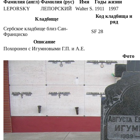
Фамилия (англ)
Фамилия (рус)
Имя
Годы жизни
LEPORSKY
ЛЕПОРСКИЙ
Walter S.
1911
1997
Код кладбища и
Кладбище
ряд
Сербское кладбище близ Сан-
SF 28
Франциско
Описание
Похоронен с Игумновыми Г.П. и А.Е.
Фото