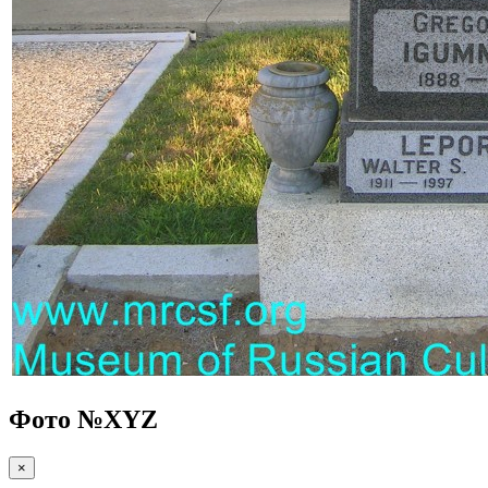
Фото №
XYZ
×